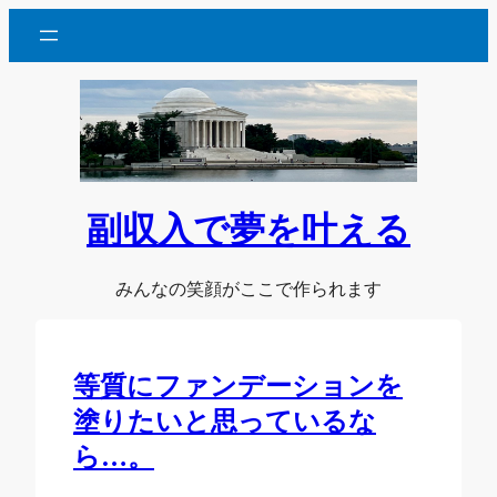
内
容
を
ス
キ
ッ
プ
副収入で夢を叶える
みんなの笑顔がここで作られます
等質にファンデーションを
塗りたいと思っているな
ら…。