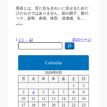
美容とは、見た目をきれいに見せるためだ
けのものではありません。肌の調子、髪の
ツヤ、姿勢、表情、体型、清潔感、生…
.. / ..
次のページ
1
2
3
…
42
C
e
r
c
a
Calendar
2026年8月
月
火
水
木
金
土
日
1
2
3
4
5
6
7
8
9
10
11
12
13
14
15
16
17
18
19
20
21
22
23