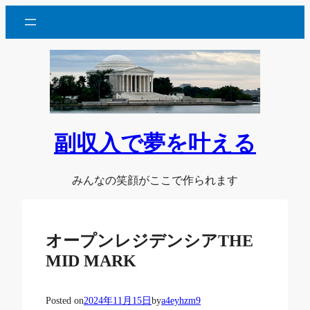
内
容
を
ス
キ
ッ
プ
副収入で夢を叶える
みんなの笑顔がここで作られます
オープンレジデンシアTHE
MID MARK
Posted on
2024年11月15日
by
a4eyhzm9