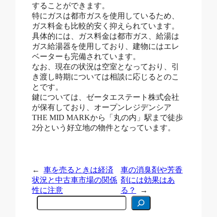
することができます。
特にガスは都市ガスを使用しているため、
ガス料金も比較的安く抑えられています。
具体的には、ガス料金は都市ガス、給湯は
ガス給湯器を使用しており、建物にはエレ
ベーターも完備されています。
なお、現在の状況は空室となっており、引
き渡し時期については相談に応じるとのこ
とです。
鍵については、ゼータエステート株式会社
が保有しており、オープンレジデンシア
THE MID MARKから「丸の内」駅まで徒歩
2分という好立地の物件となっています。
←
車を売るときは経済
車の消臭剤や芳香
状況と中古車市場の関係
剤には効果はあ
性に注意
る？
→
C
e
r