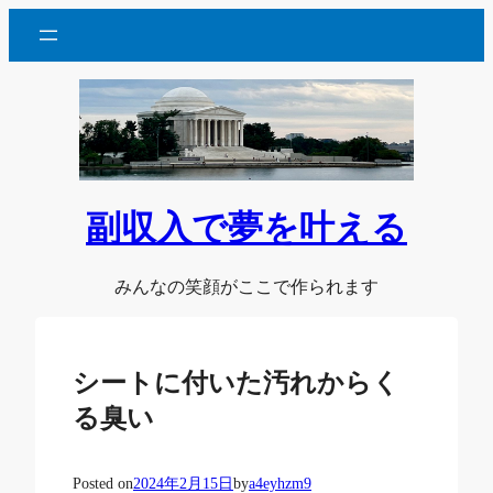
内
容
を
ス
キ
ッ
プ
副収入で夢を叶える
みんなの笑顔がここで作られます
シートに付いた汚れからく
る臭い
Posted on
2024年2月15日
by
a4eyhzm9