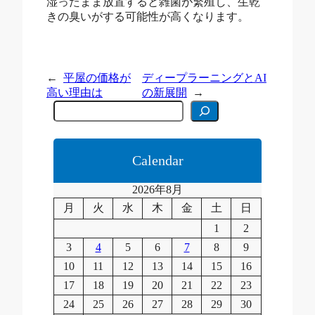
湿ったまま放置すると雑菌が繁殖し、生乾
きの臭いがする可能性が高くなります。
←
平屋の価格が
ディープラーニングとAI
高い理由は
の新展開
→
C
e
r
c
a
Calendar
2026年8月
月
火
水
木
金
土
日
1
2
3
4
5
6
7
8
9
10
11
12
13
14
15
16
17
18
19
20
21
22
23
24
25
26
27
28
29
30