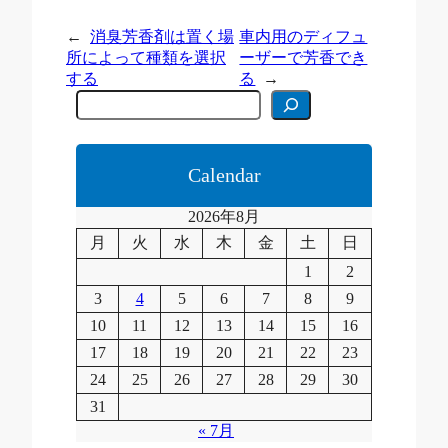
←
消臭芳香剤は置く場
車内用のディフュ
所によって種類を選択
ーザーで芳香でき
する
る
→
C
e
r
c
a
Calendar
2026年8月
月
火
水
木
金
土
日
1
2
3
4
5
6
7
8
9
10
11
12
13
14
15
16
17
18
19
20
21
22
23
24
25
26
27
28
29
30
31
« 7月