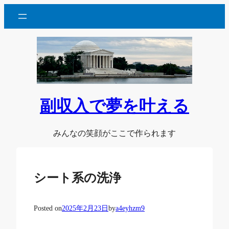
内
容
を
ス
キ
ッ
プ
副収入で夢を叶える
みんなの笑顔がここで作られます
シート系の洗浄
Posted on
2025年2月23日
by
a4eyhzm9