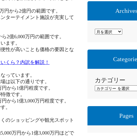
Archive
0万円から2億円の範囲です。
エンターテイメント施設が充実して
ア
ら2億6,000万円の範囲です。
ー
ています。
カ
利便性が高いことも価格の要因とな
イ
Categori
はいくら？内訳を解説！
ブ
となっています。
カテゴリー
相場は以下の通りです。
万円から1億円程度です。
が特徴です。
円から1億3,000万円程度です。
です。
Pages
多くのショッピングや観光スポット
00万円から1億3,000万円ほどで