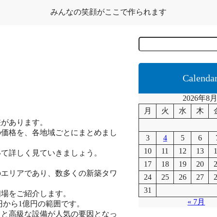
みんなの笑顔がここで作られます
C
e
r
c
a
Calenda
2026年8
月
火
水
木
差があります。
の価格を、各地域ごとにまとめまし
3
4
5
6
10
11
12
13
いて詳しく見ていきましょう。
17
18
19
20
のエリアであり、数多くの新築タワ
24
25
26
27
31
相場をご紹介します。
« 7月
円から1億円の範囲です。
さと高級な設備が人気の要因となっ