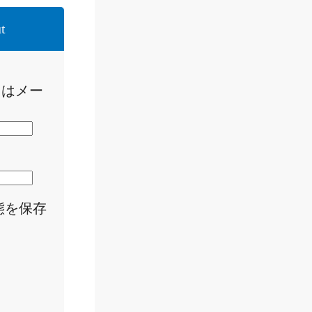
t
たはメー
態を保存