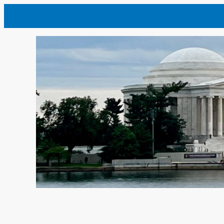
内
容
を
ス
キ
ッ
プ