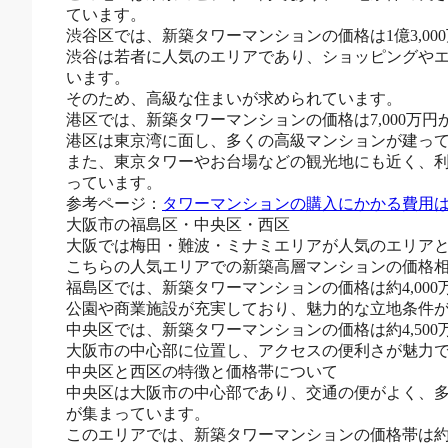
ています。
渋谷区では、新築タワーマンションの価格は1億3,00
渋谷は若者に人気のエリアであり、ショッピングや
います。
そのため、高級な住まいが求められています。
港区では、新築タワーマンションの価格は7,000万円か
港区は東京湾に面し、多くの高級マンションが建っ
また、東京タワーやお台場などの観光地にも近く、
っています。
参考ページ：
タワーマンションの購入にかかる費用
大阪市の福島区・中央区・西区
大阪では梅田・難波・ミナミエリアが人気のエリア
こちらの人気エリアでの新築高層マンションの価格
福島区では、新築タワーマンションの価格は約4,000
公園や商業施設が充実しており、魅力的な立地条件
中央区では、新築タワーマンションの価格は約4,500万
大阪市の中心部に位置し、アクセスの便利さが魅力
中央区と西区の特徴と価格帯について
中央区は大阪市の中心部であり、交通の便がよく、
が集まっています。
このエリアでは、新築タワーマンションの価格帯は約5,0