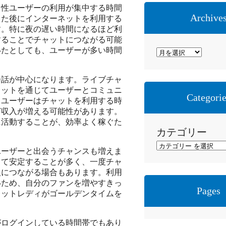
男性ユーザーの利用が集中する時間
Archive
った後にインターネットを利用する
す。特に夜の遅い時間になるほど利
することでチャットにつながる可能
いたとしても、ユーザーが多い時間
ア
ー
カ
会話が中心になります。ライブチャ
ャットを通じてユーザーとコミュニ
イ
Categori
。ユーザーはチャットを利用する時
ブ
ど収入が増える可能性があります。
に活動することが、効率よく稼ぐた
カテゴリー
ユーザーと出会うチャンスも増えま
って安定することが多く、一度チャ
入につながる場合もあります。利用
いため、自分のファンを増やすきっ
Pages
ャットレディがゴールデンタイムを
がログインしている時間帯でもあり