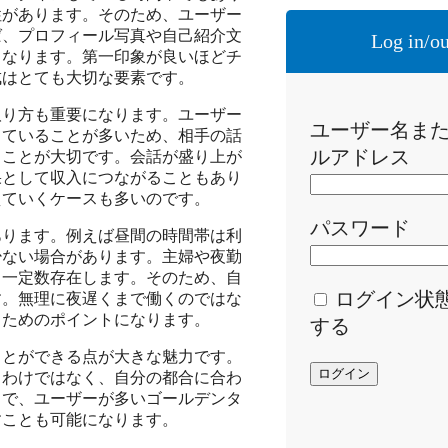
性があります。そのため、ユーザー
ば、プロフィール写真や自己紹介文
Log in/ou
くなります。第一印象が良いほどチ
成はとても大切な要素です。
取り方も重要になります。ユーザー
ユーザー名ま
していることが多いため、相手の話
ルアドレス
ることが大切です。会話が盛り上が
果として収入につながることもあり
えていくケースも多いのです。
パスワード
あります。例えば昼間の時間帯は利
少ない場合があります。主婦や夜勤
も一定数存在します。そのため、自
ログイン状
す。無理に夜遅くまで働くのではな
るためのポイントになります。
する
ことができる点が大きな魅力です。
るわけではなく、自分の都合に合わ
中で、ユーザーが多いゴールデンタ
すことも可能になります。