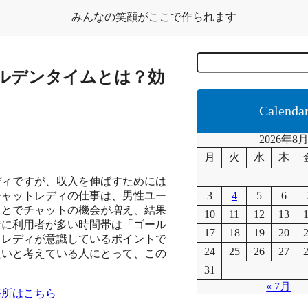
みんなの笑顔がここで作られます
C
e
ルデンタイムとは？効
r
c
a
Calenda
2026年8
月
火
水
木
ディですが、収入を伸ばすためには
チャットレディの仕事は、男性ユー
3
4
5
6
ことでチャットの機会が増え、結果
10
11
12
13
特に利用者が多い時間帯は「ゴール
17
18
19
20
トレディが意識しているポイントで
24
25
26
27
たいと考えている人にとって、この
。
31
« 7月
務所はこちら