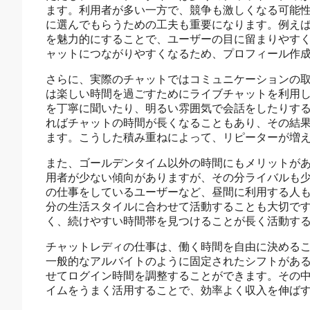
ます。利用者が多い一方で、競争も激しくなる可能
に選んでもらうための工夫も重要になります。例え
を魅力的にすることで、ユーザーの目に留まりやす
ャットにつながりやすくなるため、プロフィール作
さらに、実際のチャットではコミュニケーションの
は楽しい時間を過ごすためにライブチャットを利用
を丁寧に聞いたり、明るい雰囲気で会話をしたりす
ればチャットの時間が長くなることもあり、その結
ます。こうした積み重ねによって、リピーターが増
また、ゴールデンタイム以外の時間にもメリットが
用者が少ない傾向がありますが、その分ライバルも
の仕事をしているユーザーなど、昼間に利用する人
分の生活スタイルに合わせて活動することも大切で
く、続けやすい時間帯を見つけることが長く活動す
チャットレディの仕事は、働く時間を自由に決める
一般的なアルバイトのように固定されたシフトがあ
せてログイン時間を調整することができます。その
イムをうまく活用することで、効率よく収入を伸ば