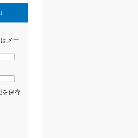
t
たはメー
態を保存