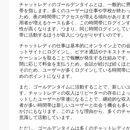
チャットレディのゴールデンタイムとは、一般的に
帯を指します。多くのユーザーは仕事や学校が終わ
ため、夜の時間帯にアクセスが増える傾向がありま
用者が増えるケースも多く、この時間帯にログイン
性が高くなります。つまり、同じ時間ログインして
帯に活動するほうが収入につながりやすいのです。
チャットレディの仕事は基本的にオンライン上での
ットサイトにログインし、ビデオ通話やテキストチ
ケーションを取ることで報酬が発生する仕組みです
間に応じて料金を支払うため、会話が続けば続くほ
そのため、ユーザーが多くログインしている時間帯
めのポイントになります。
また、ゴールデンタイムに活動することで、新しい
す。チャットレディの収入はリピーターの存在によ
ットしたユーザーが常連になることで、継続的な収
者が多い時間帯は新しいユーザーと出会う機会も多
かけにもなります。このような理由から、多くのチ
意識して活動しています。
ただし、ゴールデンタイムは多くのチャットレディ