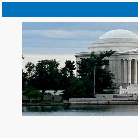
内
容
を
ス
キ
ッ
プ