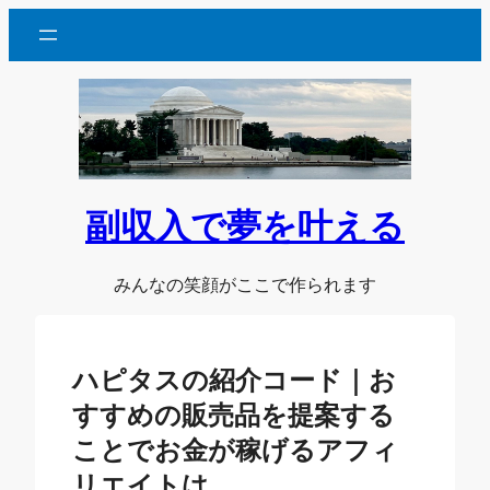
内
容
を
ス
キ
ッ
プ
副収入で夢を叶える
みんなの笑顔がここで作られます
ハピタスの紹介コード｜お
すすめの販売品を提案する
ことでお金が稼げるアフィ
リエイトは…。