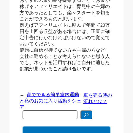
おすすめの販売品を提案することでお金が
稼げるアフィリエイトは、育児中の主婦の
方であったとしても、楽々スタートを切る
ことができるものと思います。
例えばアフィリエイトに励んで年間で20万
円を上回る収益がある場合には、正直に確
定申告に行かなければいけないので覚えて
おいてください。
健康に自信が持てない方や主婦の方など、
会社に勤めることが考えられないと思う人
でも、ネットを活用すればご自分に適した
副業が見つかること請け合いです。
←
家でできる簡単室内運動
車を売る時の
と私のお気に入り活動をシェ
流れとは？
ア
→
C
e
r
c