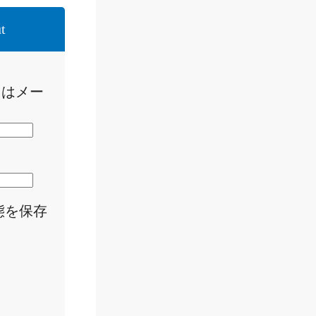
t
たはメー
態を保存