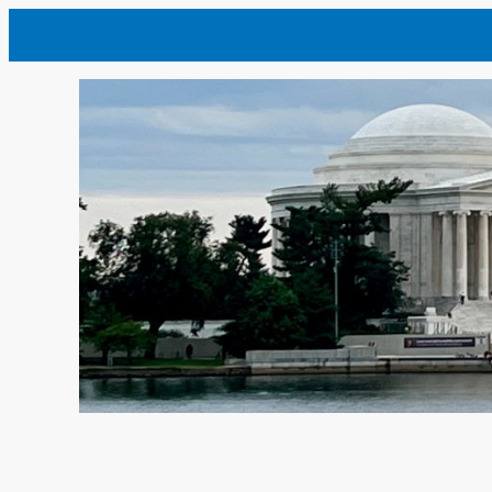
内
容
を
ス
キ
ッ
プ