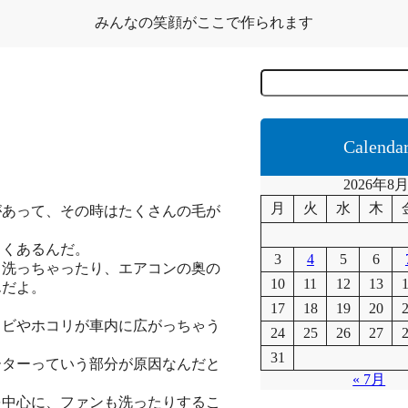
みんなの笑顔がここで作られます
C
e
r
c
a
Calenda
2026年8
月
火
水
木
があって、その時はたくさんの毛が
よくあるんだ。
3
4
5
6
て洗っちゃったり、エアコンの奥の
10
11
12
13
んだよ。
17
18
19
20
カビやホコリが車内に広がっちゃう
24
25
26
27
31
ーターっていう部分が原因なんだと
« 7月
を中心に、ファンも洗ったりするこ