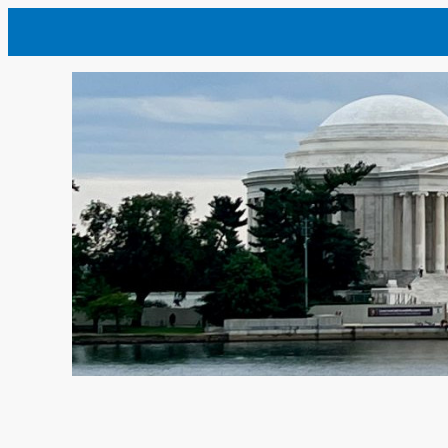
内
容
を
ス
キ
ッ
プ