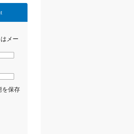
t
たはメー
態を保存