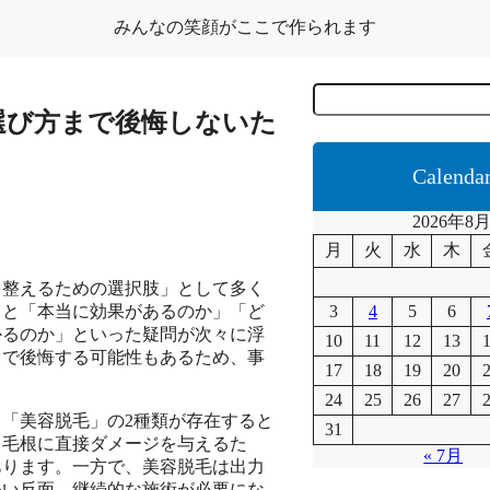
みんなの笑顔がここで作られます
C
e
選び方まで後悔しないた
r
c
a
Calenda
2026年8
月
火
水
木
を整えるための選択肢」として多く
ると「本当に効果があるのか」「ど
3
4
5
6
かるのか」といった疑問が次々に浮
10
11
12
13
中で後悔する可能性もあるため、事
17
18
19
20
24
25
26
27
「美容脱毛」の2種類が存在すると
31
、毛根に直接ダメージを与えるた
« 7月
あります。一方で、美容脱毛は出力
軽い反面、継続的な施術が必要にな