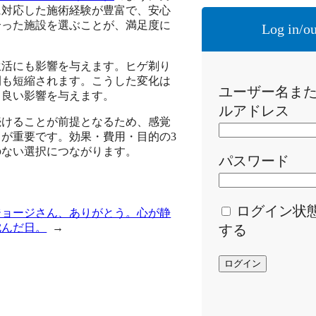
に対応した施術経験が豊富で、安心
合った施設を選ぶことが、満足度に
Log in/ou
生活にも影響を与えます。ヒゲ剃り
間も短縮されます。こうした変化は
ユーザー名ま
も良い影響を与えます。
ルアドレス
続けることが前提となるため、感覚
が重要です。効果・費用・目的の3
のない選択につながります。
パスワード
ログイン状
ジョージさん、ありがとう。心が静
沈んだ日。
→
する