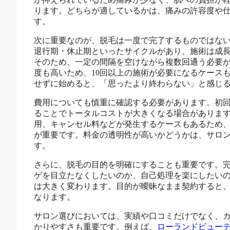
ります。どちらが適しているかは、痛みの許容度や
す。
次に重要なのが、脱毛は一度で完了するものではな
退行期・休止期といったサイクルがあり、施術は成
そのため、一定の間隔を空けながら複数回通う必要
度も高いため、10回以上の施術が必要になるケース
せずに始めると、「思ったより終わらない」と感じ
費用についても慎重に確認する必要があります。初
ることでトータルコストが大きくなる場合がありま
用、キャンセル料などが発生するケースもあるため
が重要です。料金の透明性が高いかどうかは、サロ
す。
さらに、脱毛の目的を明確にすることも重要です。
ゲを目立たなくしたいのか、自己処理を楽にしたい
は大きく変わります。目的が曖昧なまま契約すると
なります。
サロン選びにおいては、実績や口コミだけでなく、
かりやすさも重要です。例えば、
ローランドビューテ