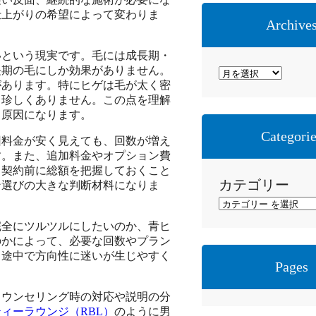
仕上がりの希望によって変わりま
Archive
いという現実です。毛には成長期・
長期の毛にしか効果がありません。
ア
があります。特にヒゲは毛が太く密
ー
も珍しくありません。この点を理解
カ
る原因になります。
イ
Categori
回料金が安く見えても、回数が増え
ブ
す。また、追加料金やオプション費
、契約前に総額を把握しておくこと
カテゴリー
ン選びの大きな判断材料になりま
完全にツルツルにしたいのか、青ヒ
のかによって、必要な回数やプラン
、途中で方向性に迷いが生じやすく
Pages
カウンセリング時の対応や説明の分
ィーラウンジ（RBL）
のように男