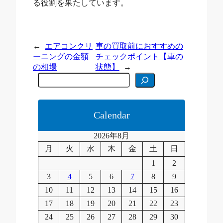
る役割を果たしています。
←
エアコンクリ
車の買取前におすすめの
ーニングの金額
チェックポイント【車の
の相場
状態】
→
C
e
r
c
a
Calendar
2026年8月
月
火
水
木
金
土
日
1
2
3
4
5
6
7
8
9
10
11
12
13
14
15
16
17
18
19
20
21
22
23
24
25
26
27
28
29
30