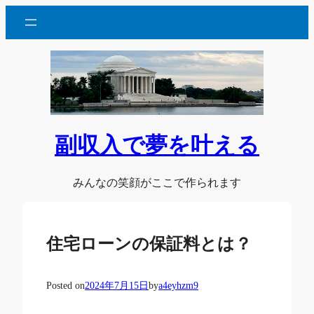
内
容
を
ス
キ
ッ
プ
副収入で夢を叶える
みんなの笑顔がここで作られます
住宅ローンの保証料とは？
Posted on
2024年7月15日
by
a4eyhzm9