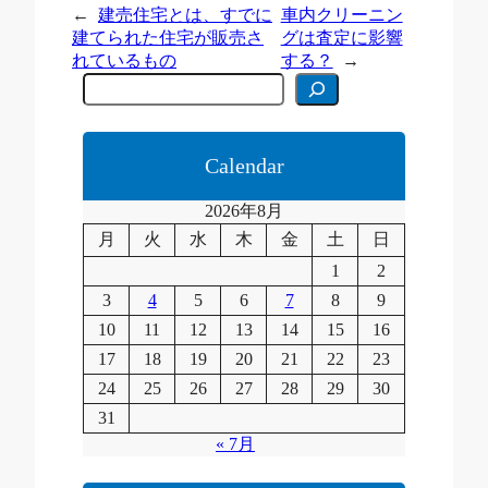
←
建売住宅とは、すでに
車内クリーニン
建てられた住宅が販売さ
グは査定に影響
れているもの
する？
→
C
e
r
c
a
Calendar
2026年8月
月
火
水
木
金
土
日
1
2
3
4
5
6
7
8
9
10
11
12
13
14
15
16
17
18
19
20
21
22
23
24
25
26
27
28
29
30
31
« 7月