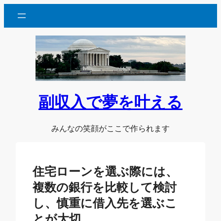
内
容
を
ス
キ
ッ
プ
副収入で夢を叶える
みんなの笑顔がここで作られます
住宅ローンを選ぶ際には、
複数の銀行を比較して検討
し、慎重に借入先を選ぶこ
とが大切