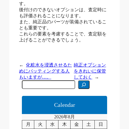
す。
後付けのできないオプションは、査定時に
も評価されることになります。
また、純正品のパーツが装備されているこ
とも重要です。
これらの要素を考慮することで、査定額を
上げることができるでしょう。
←
化粧水を浸透させるた
純正オプション
めにパッティングする人
をきれいに保管
もいますが…。
しておく
→
C
e
r
c
a
Calendar
2026年8月
月
火
水
木
金
土
日