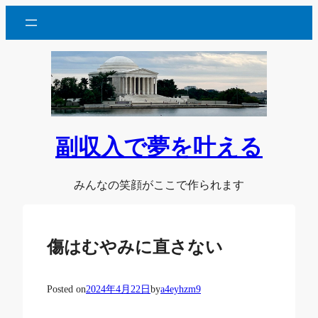
内
容
を
ス
キ
ッ
プ
副収入で夢を叶える
みんなの笑顔がここで作られます
傷はむやみに直さない
Posted on
2024年4月22日
by
a4eyhzm9