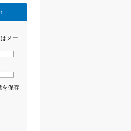
t
たはメー
態を保存