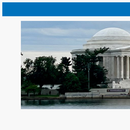
内
容
を
ス
キ
ッ
プ