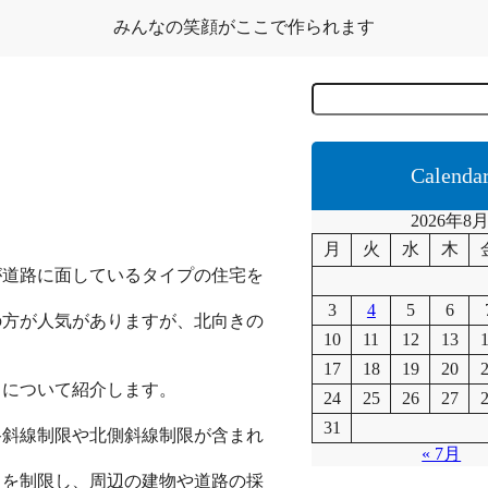
みんなの笑顔がここで作られます
C
e
r
c
a
Calenda
2026年8
月
火
水
木
が道路に面しているタイプの住宅を
3
4
5
6
の方が人気がありますが、北向きの
10
11
12
13
17
18
19
20
トについて紹介します。
24
25
26
27
31
路斜線制限や北側斜線制限が含まれ
« 7月
さを制限し、周辺の建物や道路の採