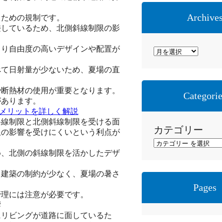
Archive
るための規制です。
接しているため、北側斜線制限の影
より自由度の高いデザインや配置が
ア
ー
べて日射量が少ないため、夏場の直
カ
イ
や断熱材の使用が重要となります。
Categori
があります。
ブ
デメリットを詳しく解説
斜線制限と北側斜線制限を受ける面
カテゴリー
限の影響を受けにくいという利点が
め、北側の斜線制限を活かしたデザ
、建築の制約が少なく、夏場の暑さ
Pages
管理には注意が必要です。
響
にリビングが道路に面しているた