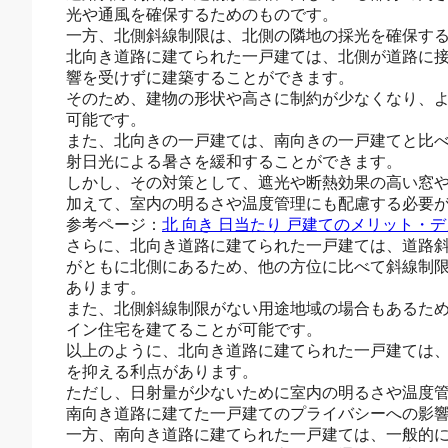
光や通風を確保するためのものです。
一方、北側斜線制限は、北側の隣地の採光を確保す
北向き道路に建てられた一戸建ては、北側が道路に
響を受けずに建築することができます。
そのため、建物の形状や高さに制約が少なくなり、
可能です。
また、北向きの一戸建ては、南向きの一戸建てと比
射日光による暑さを緩和することができます。
しかし、その対策として、遮光や断熱効果の高い窓
加えて、室内の明るさや温度管理にも配慮する必要
参考ページ：
北 向き 日当たり 戸建てのメリット・
さらに、北向き道路に建てられた一戸建ては、道路
がともに北側にあるため、他の方位に比べて斜線制
あります。
また、北側斜線制限がない用途地域の場合もあるた
イン住宅を建てることが可能です。
以上のように、北向き道路に建てられた一戸建ては
を抑える利点があります。
ただし、日射量が少ないために室内の明るさや温度
南向き道路に建てた一戸建てのプライバシーへの影
一方、南向き道路に建てられた一戸建ては、一般的