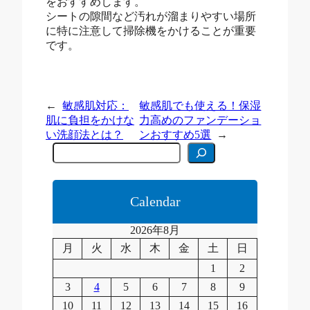
をおすすめします。
シートの隙間など汚れが溜まりやすい場所
に特に注意して掃除機をかけることが重要
です。
←
敏感肌対応：
敏感肌でも使える！保湿
肌に負担をかけな
力高めのファンデーショ
い洗顔法とは？
ンおすすめ5選
→
C
e
r
c
a
Calendar
2026年8月
月
火
水
木
金
土
日
1
2
3
4
5
6
7
8
9
10
11
12
13
14
15
16