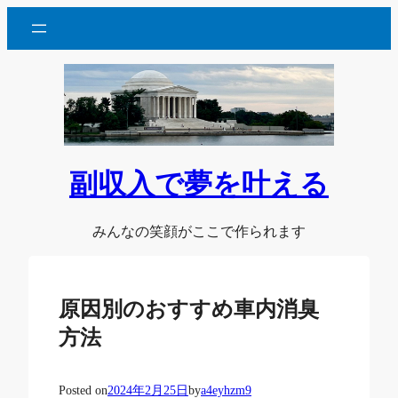
内
容
を
ス
キ
ッ
プ
副収入で夢を叶える
みんなの笑顔がここで作られます
原因別のおすすめ車内消臭
方法
Posted on
2024年2月25日
by
a4eyhzm9