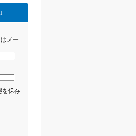
t
たはメー
態を保存