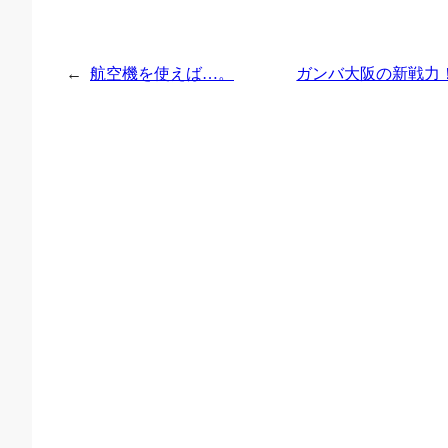
←
航空機を使えば…。
ガンバ大阪の新戦力！