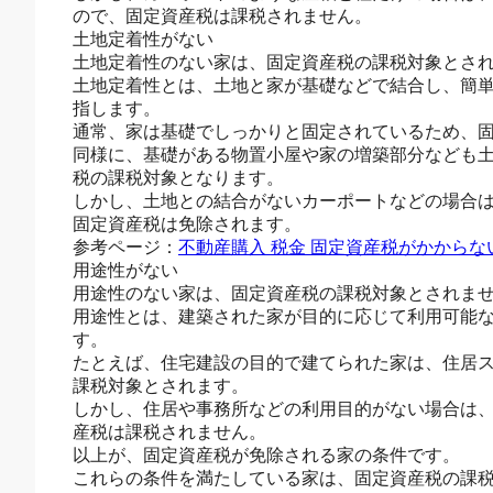
ので、固定資産税は課税されません。
土地定着性がない
土地定着性のない家は、固定資産税の課税対象とさ
土地定着性とは、土地と家が基礎などで結合し、簡
指します。
通常、家は基礎でしっかりと固定されているため、
同様に、基礎がある物置小屋や家の増築部分なども
税の課税対象となります。
しかし、土地との結合がないカーポートなどの場合
固定資産税は免除されます。
参考ページ：
不動産購入 税金 固定資産税がかから
用途性がない
用途性のない家は、固定資産税の課税対象とされま
用途性とは、建築された家が目的に応じて利用可能
す。
たとえば、住宅建設の目的で建てられた家は、住居
課税対象とされます。
しかし、住居や事務所などの利用目的がない場合は
産税は課税されません。
以上が、固定資産税が免除される家の条件です。
これらの条件を満たしている家は、固定資産税の課