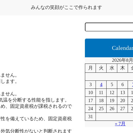
みんなの笑顔がここで作られます
C
e
r
c
a
Calenda
2026年8
月
火
水
木
れません。
明します。
3
4
5
6
10
11
12
13
れません。
気温を分断する性能を指します。
17
18
19
20
ため、固定資産税が課税されるので
24
25
26
27
31
断性を備えているため、固定資産税
« 7月
、外気分断性がないと判断されます