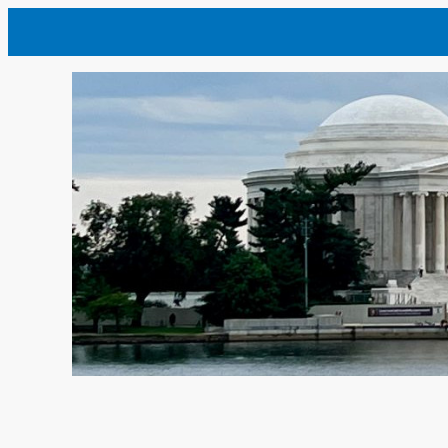
内
容
を
ス
キ
ッ
プ