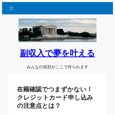
内
容
を
ス
キ
ッ
プ
副収入で夢を叶える
みんなの笑顔がここで作られます
在籍確認でつまずかない！
クレジットカード申し込み
の注意点とは？