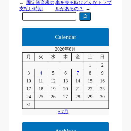
←
固定資産税の
車を売る時はどんなトラブ
支払い時期
ルがあるの？
→
C
e
r
c
a
Calendar
2026年8月
月
火
水
木
金
土
日
1
2
3
4
5
6
7
8
9
10
11
12
13
14
15
16
17
18
19
20
21
22
23
24
25
26
27
28
29
30
31
« 7月