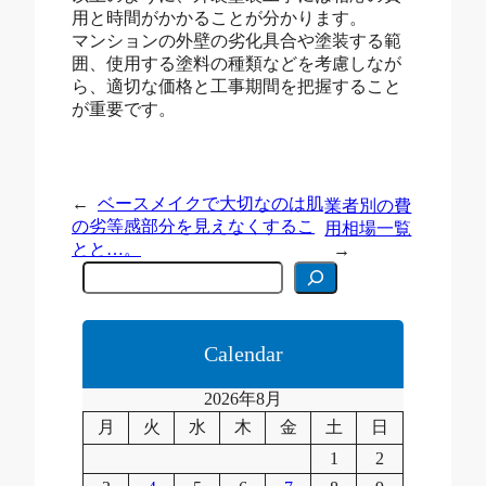
用と時間がかかることが分かります。
マンションの外壁の劣化具合や塗装する範
囲、使用する塗料の種類などを考慮しなが
ら、適切な価格と工事期間を把握すること
が重要です。
←
ベースメイクで大切なのは肌
業者別の費
の劣等感部分を見えなくするこ
用相場一覧
とと…。
→
C
e
r
c
a
Calendar
2026年8月
月
火
水
木
金
土
日
1
2