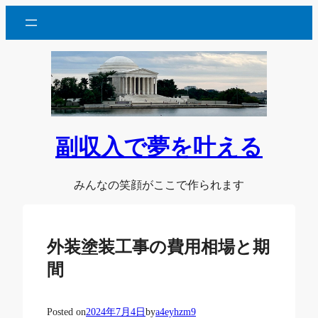
内
容
を
ス
キ
ッ
プ
副収入で夢を叶える
みんなの笑顔がここで作られます
外装塗装工事の費用相場と期
間
Posted on
2024年7月4日
by
a4eyhzm9