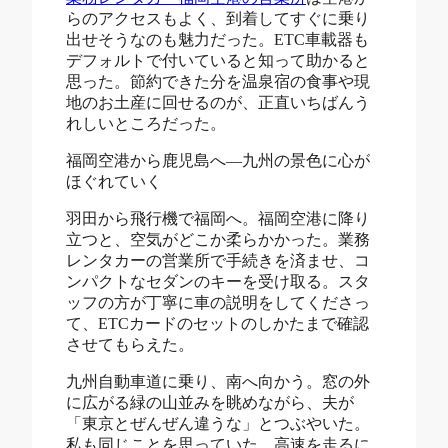
らのアクセスもよく、到着してすぐに乗り
出せそうなのも魅力だった。ETC車載器も
デフォルトで付いていると知って助かると
思った。節約できた分を温泉宿の食事や現
地のお土産に回せるのが、正直いちばんう
れしいところだった。
福岡空港から鹿児島へ―九州の景色に心が
ほぐれていく
羽田から飛行機で福岡へ。福岡空港に降り
立つと、空気がどこか柔らかかった。業務
レンタカーの営業所で手続きを済ませ、コ
ンパクトなセダンのキーを受け取る。スタ
ッフの方が丁寧に車の説明をしてくださっ
て、ETCカードのセットのしかたまで確認
させてもらえた。
九州自動車道に乗り、南へ向かう。窓の外
に広がる緑の山並みを眺めながら、夫が
「東京とぜんぜん違うな」とつぶやいた。
私も同じことを思っていた。高速を走るに