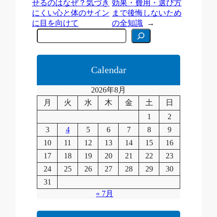
せるのはなぜ？気づき
効果・費用・選び方
にくい心と体のサイン
まで後悔しないため
に目を向けて
の全知識
→
C
e
r
c
a
Calendar
2026年8月
月
火
水
木
金
土
日
1
2
3
4
5
6
7
8
9
10
11
12
13
14
15
16
17
18
19
20
21
22
23
24
25
26
27
28
29
30
31
« 7月