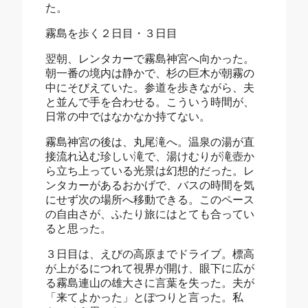
た。
霧島を歩く２日目・３日目
翌朝、レンタカーで霧島神宮へ向かった。
朝一番の境内は静かで、杉の巨木が朝霧の
中にそびえていた。参道を歩きながら、夫
と並んで手を合わせる。こういう時間が、
日常の中ではなかなか持てない。
霧島神宮の後は、丸尾滝へ。温泉の湯が直
接流れ込む珍しい滝で、湯けむりが滝壺か
ら立ち上っている光景は幻想的だった。レ
ンタカーがあるおかげで、バスの時間を気
にせず次の場所へ移動できる。このペース
の自由さが、ふたり旅にはとても合ってい
ると思った。
３日目は、えびの高原までドライブ。標高
が上がるにつれて視界が開け、眼下に広が
る霧島連山の雄大さに言葉を失った。夫が
「来てよかった」とぽつりと言った。私