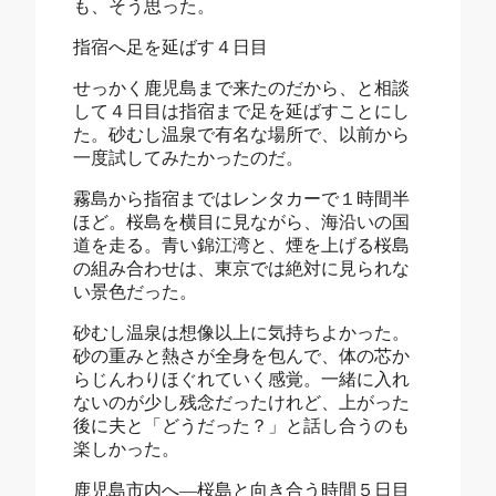
も、そう思った。
指宿へ足を延ばす４日目
せっかく鹿児島まで来たのだから、と相談
して４日目は指宿まで足を延ばすことにし
た。砂むし温泉で有名な場所で、以前から
一度試してみたかったのだ。
霧島から指宿まではレンタカーで１時間半
ほど。桜島を横目に見ながら、海沿いの国
道を走る。青い錦江湾と、煙を上げる桜島
の組み合わせは、東京では絶対に見られな
い景色だった。
砂むし温泉は想像以上に気持ちよかった。
砂の重みと熱さが全身を包んで、体の芯か
らじんわりほぐれていく感覚。一緒に入れ
ないのが少し残念だったけれど、上がった
後に夫と「どうだった？」と話し合うのも
楽しかった。
鹿児島市内へ―桜島と向き合う時間５日目