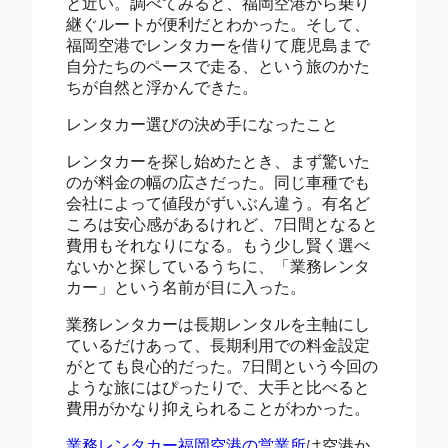
と近い。調べてみると、福岡空港から乗り
継ぐルートが便利だとわかった。そして、
福岡空港でレンタカーを借りて鹿児島まで
自分たちのペースで走る、という旅のかた
ちが自然と浮かんできた。
レンタカー選びの決め手になったこと
レンタカーを探し始めたとき、まず驚いた
のが料金の幅の広さだった。同じ車種でも
会社によって値段がずいぶん違う。有名ど
ころは安心感があるけれど、7日間となると
費用もそれなりになる。もう少し賢く選べ
ないかと探しているうちに、「業務レンタ
カー」という名前が目に入った。
業務レンタカーは長期レンタルを主軸にし
ているだけあって、長期利用での料金設定
がとても良心的だった。7日間という今回の
ような旅にはぴったりで、大手と比べると
費用がかなり抑えられることがわかった。
業務レンタカー福岡空港の営業所
は空港か