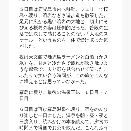
５日目は鹿児島市内へ移動。フェリーで桜
島へ渡り、溶岩なぎさ遊歩道を散策した。
足元に広がる黒い溶岩の大地と、頭上にそ
びえる桜島の姿は圧倒的だった。普段の生
活では決して感じることのない「大地のス
ケール」というものを、体で受け取った気
がした。
夜は天文館で鹿児島ラーメンと白熊（かき
氷）を。甘さと冷たさで疲れが吹き飛ぶよ
うな感覚で、夫と顔を見合わせて笑った。
ふたりで笑い合う時間が、この旅でこんな
に増えるとは思っていなかった。
霧島に戻り、最後の温泉三昧―６日目・７
日目
６日目は再び霧島温泉へ戻り、宿をのんび
り楽しむ一日にした。温泉を朝・昼・夜と
三度入り、読みかけの本を読んで、夕食の
時間まで縁側でお茶を飲んだ。こんなふう