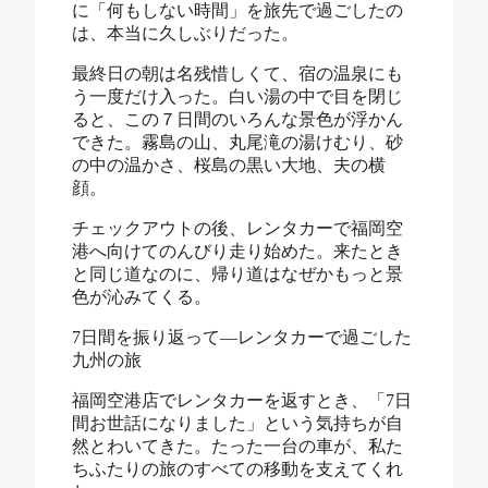
に「何もしない時間」を旅先で過ごしたの
は、本当に久しぶりだった。
最終日の朝は名残惜しくて、宿の温泉にも
う一度だけ入った。白い湯の中で目を閉じ
ると、この７日間のいろんな景色が浮かん
できた。霧島の山、丸尾滝の湯けむり、砂
の中の温かさ、桜島の黒い大地、夫の横
顔。
チェックアウトの後、レンタカーで福岡空
港へ向けてのんびり走り始めた。来たとき
と同じ道なのに、帰り道はなぜかもっと景
色が沁みてくる。
7日間を振り返って―レンタカーで過ごした
九州の旅
福岡空港店でレンタカーを返すとき、「7日
間お世話になりました」という気持ちが自
然とわいてきた。たった一台の車が、私た
ちふたりの旅のすべての移動を支えてくれ