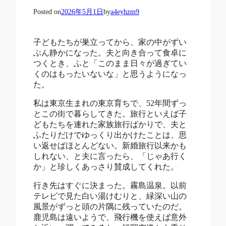
Posted on
2026年5月1日
by
a4eyhzm9
子どもたちが巣立ってから、家の中がずい
ぶん静かになった。夫と向き合って食卓に
つくとき、ふと「このまま日々が過ぎてい
くのはもったいないな」と思うようになっ
た。
私は東京生まれの東京育ちで、52年間ずっ
とこの街で暮らしてきた。旅行といえば子
どもたちを連れた家族旅行ばかりで、夫と
ふたりだけでゆっくり出かけたことは、思
い返せばほとんどない。新婚旅行以来かも
しれない、と夫に言ったら、「じゃあ行く
か」と珍しくあっさり賛成してくれた。
行き先はすぐに決まった。霧島温泉。以前
テレビで見た白い湯けむりと、緑深い山の
風景がずっと頭の片隅に残っていたのだ。
鹿児島は遠いようで、飛行機を使えば意外