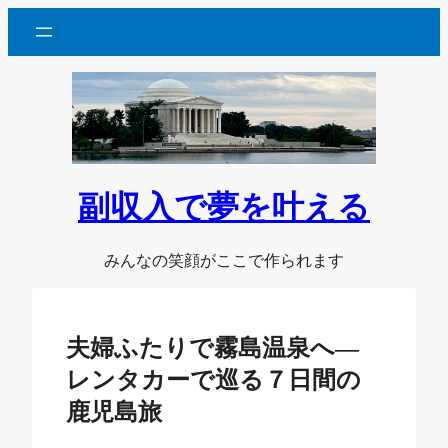
内
容
を
ス
キ
ッ
プ
副収入で夢を叶える
みんなの笑顔がここで作られます
夫婦ふたりで霧島温泉へ―
レンタカーで巡る７日間の
鹿児島旅