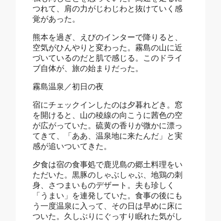
つれて、肩の力がじわじわと抜けていく感
覚があった。
熊本を過ぎ、えびのインターで降りると、
空気がひんやりと変わった。霧島の山に近
づいているのだと肌で感じる。このドライ
ブ自体が、旅の始まりだった。
霧島温泉／初日の夜
宿にチェックインしたのは夕暮れどき。窓
を開けると、山の稜線の向こうに茜色の空
が広がっていた。硫黄の香りが微かに漂っ
てきて、「ああ、温泉地に来たんだ」と実
感が追いついてきた。
夕食は宿の食事処で鹿児島の郷土料理をい
ただいた。黒豚のしゃぶしゃぶ、地鶏の刺
身、さつまいものデザート。夫も珍しく
「うまい」を連発していた。食事の後にも
う一度温泉に入って、その日は早めに床に
ついた。久しぶりにぐっすり眠れた気がし