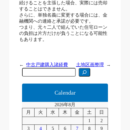
続けることを主張した場合、実際には売却
することはできません。
さらに、単独名義に変更する場合には、金
融機関への連絡と承諾が必要です。
つまり、元々二人で組んでいた住宅ローン
の負担は片方だけが負うことになる可能性
もあります。
←
中古戸建購入諸経費
土地区画整理
→
C
e
r
c
a
Calendar
2026年8月
月
火
水
木
金
土
日
1
2
3
4
5
6
7
8
9