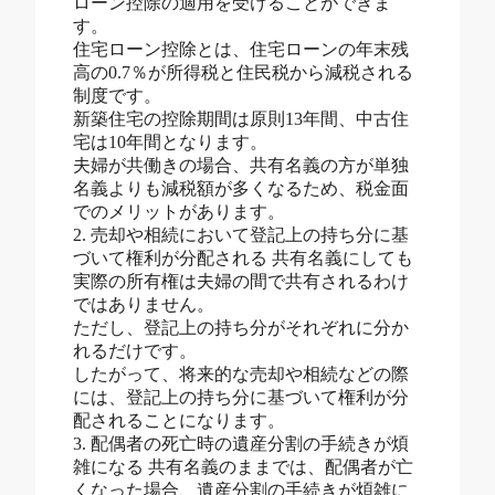
ローン控除の適用を受けることができま
す。
住宅ローン控除とは、住宅ローンの年末残
高の0.7％が所得税と住民税から減税される
制度です。
新築住宅の控除期間は原則13年間、中古住
宅は10年間となります。
夫婦が共働きの場合、共有名義の方が単独
名義よりも減税額が多くなるため、税金面
でのメリットがあります。
2. 売却や相続において登記上の持ち分に基
づいて権利が分配される 共有名義にしても
実際の所有権は夫婦の間で共有されるわけ
ではありません。
ただし、登記上の持ち分がそれぞれに分か
れるだけです。
したがって、将来的な売却や相続などの際
には、登記上の持ち分に基づいて権利が分
配されることになります。
3. 配偶者の死亡時の遺産分割の手続きが煩
雑になる 共有名義のままでは、配偶者が亡
くなった場合、遺産分割の手続きが煩雑に