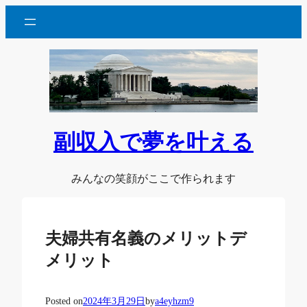
内
容
を
ス
キ
ッ
プ
副収入で夢を叶える
みんなの笑顔がここで作られます
夫婦共有名義のメリットデ
メリット
Posted on
2024年3月29日
by
a4eyhzm9