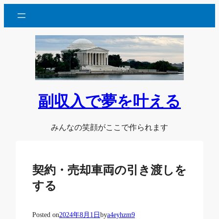
内
容
を
ス
キ
ッ
プ
副収入で夢を叶える
みんなの笑顔がここで作られます
契約・売却車両の引き渡しを
する
Posted on
2024年8月1日
by
a4eyhzm9