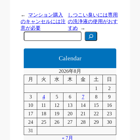
←
マンション購入
しつこい臭いには専用
のキャンセルには注
の洗浄液の使用がおす
意が必要
すめ
→
C
e
r
c
a
Calendar
2026年8月
月
火
水
木
金
土
日
1
2
3
4
5
6
7
8
9
10
11
12
13
14
15
16
17
18
19
20
21
22
23
24
25
26
27
28
29
30
31
« 7月