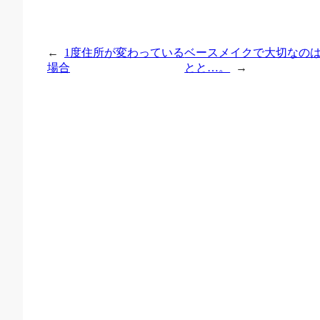
←
1度住所が変わっている
ベースメイクで大切なの
場合
とと…。
→