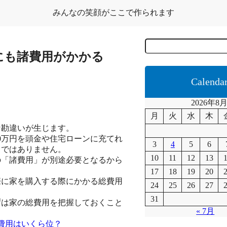
みんなの笑顔がここで作られます
C
e
にも諸費用がかかる
r
c
a
Calenda
2026年8
月
火
水
木
る
な勘違いが生じます。
00万円を頭金や住宅ローンに充てれ
3
4
5
6
うではありません。
10
11
12
13
の「諸費用」が別途必要となるから
17
18
19
20
際に家を購入する際にかかる総費用
24
25
26
27
31
ずは家の総費用を把握しておくこと
« 7月
諸費用はいくら位？