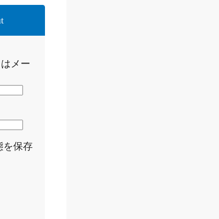
t
たはメー
態を保存