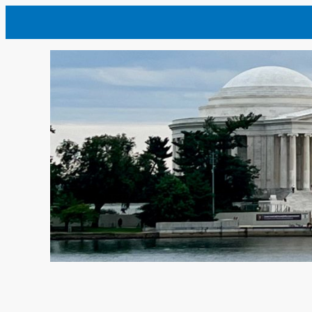
内
容
を
ス
キ
ッ
プ