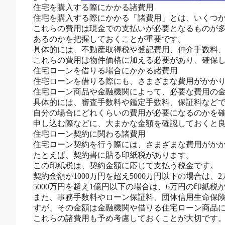
住宅を購入する際にかかる諸費用
住宅を購入する際にかかる「諸費用」とは、いくつ
これらの費用は現金での支払いが必要となるものが
あるのかを把握しておくことが重要です。
具体的には、不動産取得税や登記費用、仲介手数料
これらの費用は物件価格に加える必要があり、確保
住宅ローンを借りる場合にかかる諸費用
住宅ローンを借りる際にも、さまざまな費用がかか
住宅ローン商品や金融機関によって、必要な費用の
具体的には、審査手数料や鑑定手数料、保証料など
自分の場合にどれくらいの費用が必要になるのかを
申し込む際などに、大まかな金額を確認しておくと
住宅ローン契約に関わる諸費用
住宅ローン契約を行う際には、さまざまな費用がか
たとえば、契約書に貼る印紙税があります。
この印紙税は、契約金額に応じて支払う税金です。
契約金額が1000万円を超え5000万円以下の場合は
5000万円を超え1億円以下の場合は、6万円の印紙税
また、事務手数料やローン保証料、団体信用生命保
すが、その金額は金融機関や借りる住宅ローン商品
これらの諸費用も予め考慮しておくことが大切です