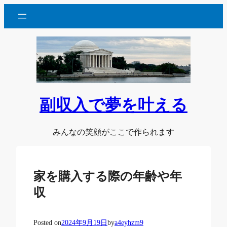
内
容
を
ス
キ
ッ
プ
副収入で夢を叶える
みんなの笑顔がここで作られます
家を購入する際の年齢や年
収
Posted on
2024年9月19日
by
a4eyhzm9