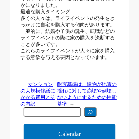
かになりました。
最適な購入タイミング
多くの人々は、ライフイベントの発生をき
っかけに自宅を購入する傾向があります。
一般的に、結婚や子供の誕生、転職などの
ライフイベントの際に家の購入を決断する
ことが多いです。
これらのライフイベントが人々に家を購入
する意欲を与える要因となっています。
←
マンション
耐震基準は、建物が地震の
の大規模修繕に
揺れに対して崩壊や倒壊し
かかる費用とそ
ないようにするための性能
の内訳
基準
→
C
e
r
c
a
Calendar