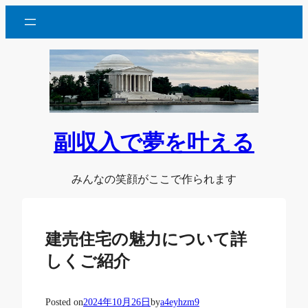
内
容
を
ス
キ
ッ
プ
副収入で夢を叶える
みんなの笑顔がここで作られます
建売住宅の魅力について詳
しくご紹介
Posted on
2024年10月26日
by
a4eyhzm9