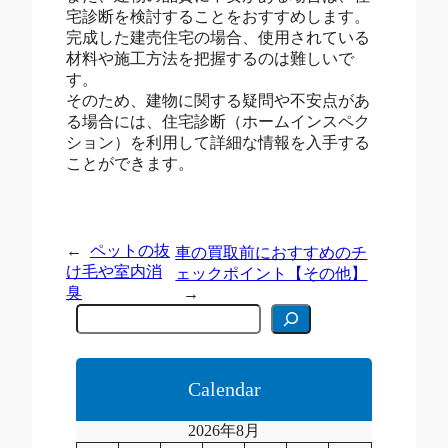
宅診断を検討することをおすすめします。
完成した建売住宅の場合、使用されている
材料や施工方法を把握するのは難しいで
す。
そのため、建物に関する疑問や不安点があ
る場合には、住宅診断（ホームインスペク
ション）を利用して詳細な情報を入手する
ことができます。
←
ペットの抜
車の買取前におすすめのチ
け毛や室内消
ェックポイント【その他】
臭
→
C
e
r
c
a
Calendar
2026年8月