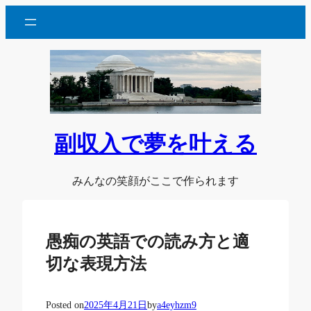
内
容
を
ス
キ
ッ
プ
副収入で夢を叶える
みんなの笑顔がここで作られます
愚痴の英語での読み方と適
切な表現方法
Posted on
2025年4月21日
by
a4eyhzm9