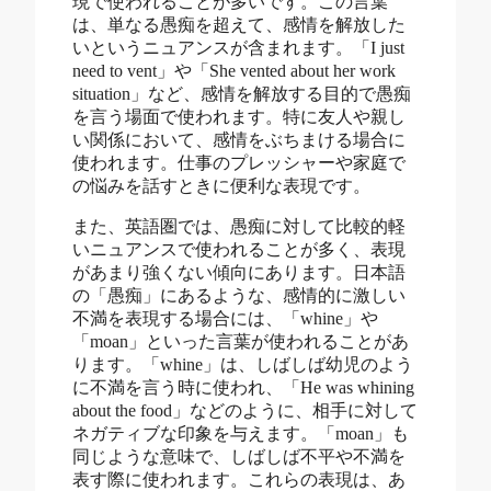
現で使われることが多いです。この言葉
は、単なる愚痴を超えて、感情を解放した
いというニュアンスが含まれます。「I just
need to vent」や「She vented about her work
situation」など、感情を解放する目的で愚痴
を言う場面で使われます。特に友人や親し
い関係において、感情をぶちまける場合に
使われます。仕事のプレッシャーや家庭で
の悩みを話すときに便利な表現です。
また、英語圏では、愚痴に対して比較的軽
いニュアンスで使われることが多く、表現
があまり強くない傾向にあります。日本語
の「愚痴」にあるような、感情的に激しい
不満を表現する場合には、「whine」や
「moan」といった言葉が使われることがあ
ります。「whine」は、しばしば幼児のよう
に不満を言う時に使われ、「He was whining
about the food」などのように、相手に対して
ネガティブな印象を与えます。「moan」も
同じような意味で、しばしば不平や不満を
表す際に使われます。これらの表現は、あ