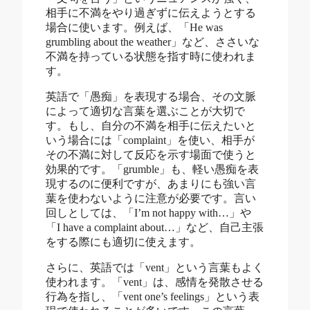
相手に不満をやり過ぎずに伝えようとする
場合に使います。例えば、「He was
grumbling about the weather」など、ささいな
不満を持っている状態を指す時に使われま
す。
英語で「愚痴」を表現する場合、その文脈
によって適切な言葉を選ぶことが大切で
す。もし、自分の不満を相手に伝えたいと
いう場合には「complaint」を使い、相手が
その不満に対して反応を示す場面で使うと
効果的です。「grumble」も、軽い愚痴を表
現するのに便利ですが、あまりにも強い言
葉を使わないように注意が必要です。言い
回しとしては、「I’m not happy with…」や
「I have a complaint about…」など、自己主張
をする際にも適切に使えます。
さらに、英語では「vent」という言葉もよく
使われます。「vent」は、感情を発散させる
行為を指し、「vent one’s feelings」という表