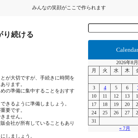
みんなの笑顔がここで作られます
C
e
がり続ける
r
c
a
Calenda
2026年8
月
火
水
木
ことが大切ですが、手続きに時間を
もあります。
3
4
5
6
ための準備に集中することをおすす
10
11
12
13
引できるように準備しましょう。
17
18
19
20
が重要です。
24
25
26
27
できません。
31
信販会社が所有していることもあり
« 7月
うにしましょう。