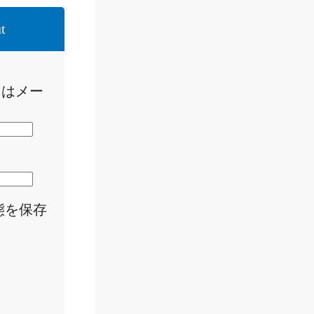
t
たはメー
態を保存