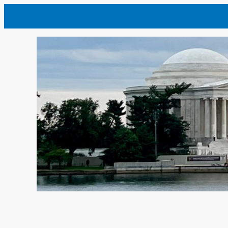
内
容
を
ス
キ
ッ
プ