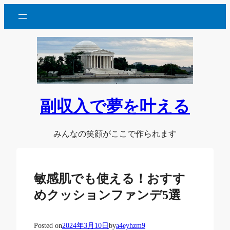
内
容
を
ス
キ
ッ
プ
副収入で夢を叶える
みんなの笑顔がここで作られます
敏感肌でも使える！おすす
めクッションファンデ5選
Posted on
2024年3月10日
by
a4eyhzm9