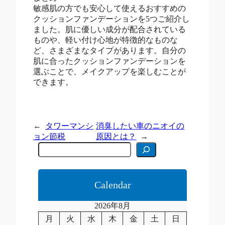
敏感肌の方でも安心して使えるおすすめの
クッションファンデーションを5つご紹介し
ました。肌に優しい成分が配合されている
ものや、軽い付け心地が特徴的なものな
ど、さまざまなタイプがあります。自分の
肌に合ったクッションファンデーションを
選ぶことで、メイクアップを楽しむことが
できます。
←
タワーマンシ
消臭したい車のニオイの
ョン節税
原因とは？
→
C
e
r
c
a
Calendar
2026年8月
月
火
水
木
金
土
日