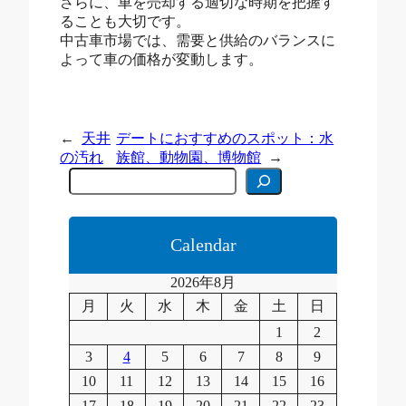
さらに、車を売却する適切な時期を把握す
ることも大切です。
中古車市場では、需要と供給のバランスに
よって車の価格が変動します。
←
天井
デートにおすすめのスポット：水
の汚れ
族館、動物園、博物館
→
C
e
r
c
a
Calendar
2026年8月
月
火
水
木
金
土
日
1
2
3
4
5
6
7
8
9
10
11
12
13
14
15
16
17
18
19
20
21
22
23