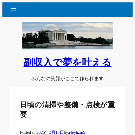
内
容
を
ス
キ
ッ
プ
副収入で夢を叶える
みんなの笑顔がここで作られます
日頃の清掃や整備・点検が重
要
Posted on
2025年3月13日
by
a4eyhzm9