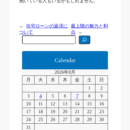
抱いている人もいるかもしれません。
←
住宅ローンの返済に
最上階の魅力と利
ついて
点
→
C
e
r
c
a
Calendar
2026年8月
月
火
水
木
金
土
日
1
2
3
4
5
6
7
8
9
10
11
12
13
14
15
16
17
18
19
20
21
22
23
24
25
26
27
28
29
30
31