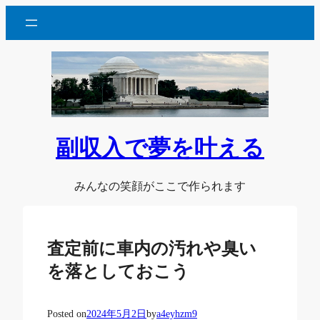
内
容
を
ス
キ
ッ
プ
副収入で夢を叶える
みんなの笑顔がここで作られます
査定前に車内の汚れや臭い
を落としておこう
Posted on
2024年5月2日
by
a4eyhzm9