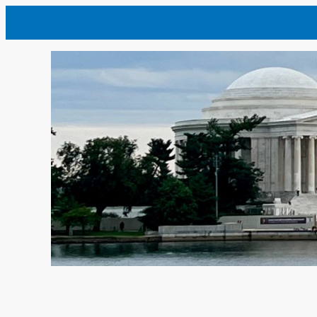
内
容
を
ス
キ
ッ
プ