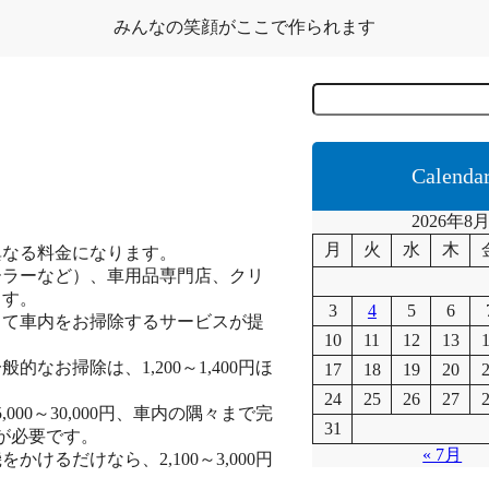
みんなの笑顔がここで作られます
C
e
r
c
a
Calenda
2026年8
月
火
水
木
異なる料金になります。
ーラーなど）、車用品専門店、クリ
ます。
3
4
5
6
って車内をお掃除するサービスが提
10
11
12
13
お掃除は、1,200～1,400円ほ
17
18
19
20
24
25
26
27
00～30,000円、車内の隅々まで完
31
用が必要です。
« 7月
るだけなら、2,100～3,000円