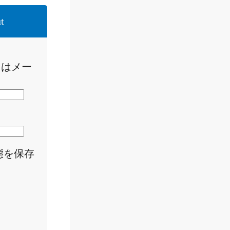
t
たはメー
態を保存