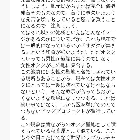
うにしよう。地元民からすれば完全に侮辱
発言そのものなので、言うに事欠いたよう
な発言を繰り返していると怒りを買うこと
になるので、注意しよう。
ではそれ以外の池袋といえばどんなイメー
ジがあるのかについてだが、これも現在で
は一般的になっているのか『オタクが集ま
る』という印象が強いようだ。ただオタク
といっても男性が極端に集うのではなく、
女性オタクがこの地に集合する。
この池袋には女性の聖地と名指しされてい
る場所もあることから、現在では女性オタ
クにとっては一度は訪れていなければなら
ないという、そんな教示が合ってもおかし
くないような環境になりつつある。これは
笑い事ではなく、しかも区を挙げてのとて
つもないビッグプロジェクトが進行してい
る。
この現象は昔ながらのオタク聖地として讃
えられている秋葉原とよく似ている、ここ
も今や日本だけでなく世界のサブカルチャ