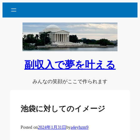
内
容
を
ス
キ
ッ
プ
副収入で夢を叶える
みんなの笑顔がここで作られます
池袋に対してのイメージ
Posted on
2024年1月31日
by
a4eyhzm9