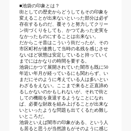
■池袋の印象とは？
街としての歴史からどうしてもその印象を
変えることが出来ないといった部分は必ず
存在するものだ、覆そうと努力してクリー
ン街づくりをしても、かつてあった史実を
なかったものにすることは出来ない。
だからこそ昔はこういう街だったが、その
市区町村が連携して当時の名残を感じさせ
ないほど状態は安定していると持っていく
までにはかなりの時間を要する。
池袋にかつて展開されていた闇市も既に50
年近い年月が経っているにも関わらず、い
まだにそのように考えている人は多いとい
わざるをえない。ここまで来ると正直諦め
るしかないのかもしれないが、それで街と
しての機能を衰退するようなことになれ
ば、必要な財政を組み上げることが出来な
いといったような問題も出てくるため難し
いところだ。
池袋といえば闇市の印象がある、という人
も居ると思うが当然誰もがそのように感じ