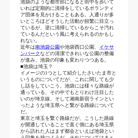
池袋のような都市部になると街中を歩いて
いれば定期的に清掃をしているボランティ
ア団体を見かけることもある。人通りが多
いところほどそうした活動が頻繁に目立っ
ているが、逆に清掃しているからこそ汚れ
ているんだという風に考えられるのかもし
れない。
近年は
南池袋公園
や池袋西口公園、
イケサ
ンパーク
などの清潔できれいな公園の整備
が進み、池袋の印象も変わりつつある。
■池袋は埼玉？
イメージの1つとして紹介したさいたま市と
いうものについてだが、これに関しても少
し話をしていこう。池袋には様々な路線が
通っている、その中でもとりわけ注目した
いのが埼京線、そして湘南新宿ラインとい
ったような埼玉県へと繋がる路線について
だ。
東京と埼玉を繋ぐ路線だが、こうした路線
が開通していることで直ぐ側にある埼玉県
から訪れた人はまず都会といえば池袋とい
う印象を持つようだ。それについてはまぁ