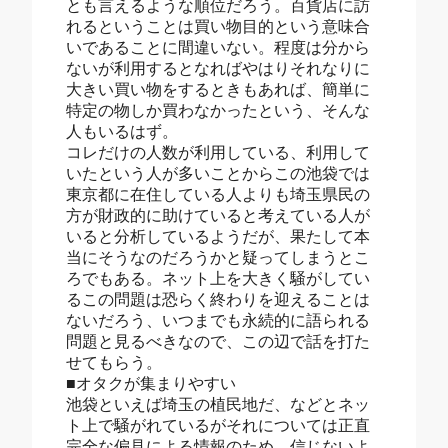
とも言えるような順位だろう。百貨店に訪
れるということは買い物目的という意味合
いであることに間違いない。程度は分から
ないが利用するとなればやはりそれなりに
大きい買い物をするときもあれば、簡単に
特定の物しか買わなかったという、そんな
人もいるはず。
コレだけの人数が利用している、利用して
いたという人が多いことからこの池袋では
東京都に在住している人よりも埼玉県民の
方が財政的に助けていると考えている人が
いると分析しているようだが、果たして本
当にそうなのだろうかと疑ってしまうとこ
ろでもある。ネット上を大きく騒がしてい
るこの問題は恐らく終わりを迎えることは
ないだろう、いつまでも永続的に語られる
問題と見るべきなので、この辺で話を打た
せてもらう。
■オタクが集まりやすい
池袋といえば埼玉の植民地だ、などとネッ
ト上で騒がれているがそれについては正直
完全な偏見による情報のため、信じないよ