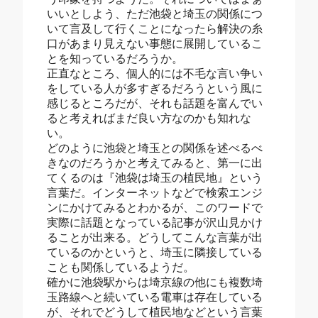
いいとしよう、ただ池袋と埼玉の関係につ
いて言及して行くことになったら解決の糸
口があまり見えない事態に展開しているこ
とを知っているだろうか。
正直なところ、個人的には不毛な言い争い
をしている人が多すぎるだろうという風に
感じるところだが、それも話題を富んでい
ると考えればまだ良い方なのかも知れな
い。
どのように池袋と埼玉との関係を述べるべ
きなのだろうかと考えてみると、第一に出
てくるのは『池袋は埼玉の植民地』という
言葉だ。インターネットなどで検索エンジ
ンにかけてみるとわかるが、このワードで
実際に話題となっている記事が沢山見かけ
ることが出来る。どうしてこんな言葉が出
ているのかというと、埼玉に隣接している
ことも関係しているようだ。
確かに池袋駅からは埼京線の他にも複数埼
玉路線へと続いている電車は存在している
が、それでどうして植民地などという言葉