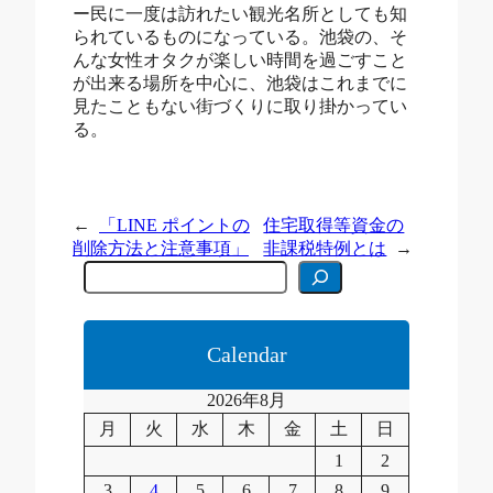
ー民に一度は訪れたい観光名所としても知
られているものになっている。池袋の、そ
んな女性オタクが楽しい時間を過ごすこと
が出来る場所を中心に、池袋はこれまでに
見たこともない街づくりに取り掛かってい
る。
←
「LINE ポイントの
住宅取得等資金の
削除方法と注意事項」
非課税特例とは
→
C
e
r
c
a
Calendar
2026年8月
月
火
水
木
金
土
日
1
2
3
4
5
6
7
8
9