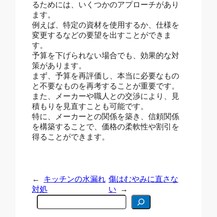
るためには、いくつかのアプローチがあり
ます。
例えば、特定の資材を使用するか、仕様を
変更するなどの要望を出すことができま
す。
予算を下げられない場合でも、効果的な対
策があります。
まず、予算を再評価し、本当に必要なもの
と不要なものを再考することが重要です。
また、メーカーや職人との交渉により、見
積もりを見直すことも可能です。
特に、メーカーとの関係を築き、信頼関係
を構築することで、価格の柔軟性や割引を
得ることができます。
←
キッチンの水漏れ
傷はむやみに直さな
対処
い
→
C
e
r