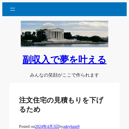
内
容
を
ス
キ
ッ
プ
副収入で夢を叶える
みんなの笑顔がここで作られます
注文住宅の見積もりを下げ
るため
Posted on
2024年4月3日
by
a4eyhzm9