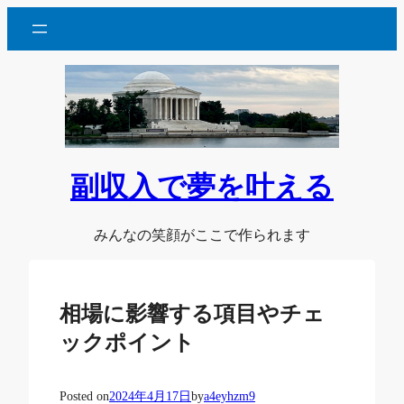
内
容
を
ス
キ
ッ
プ
副収入で夢を叶える
みんなの笑顔がここで作られます
相場に影響する項目やチェ
ックポイント
Posted on
2024年4月17日
by
a4eyhzm9