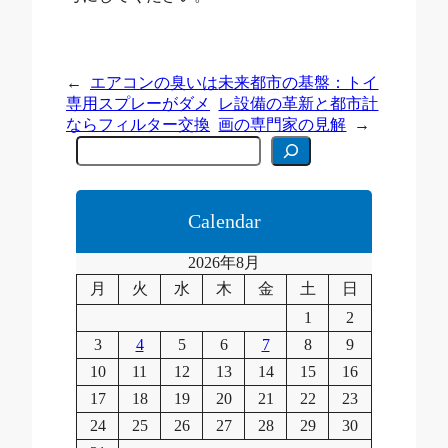
←
エアコンの臭いは
未来都市の基盤：トイ
専用スプレーがダメ
レ設備の革新と都市計
ならフィルター交換
画の専門家の見解
→
C
e
r
c
a
Calendar
2026年8月
月
火
水
木
金
土
日
1
2
3
4
5
6
7
8
9
10
11
12
13
14
15
16
17
18
19
20
21
22
23
24
25
26
27
28
29
30