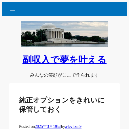
内
容
を
ス
キ
ッ
プ
副収入で夢を叶える
みんなの笑顔がここで作られます
純正オプションをきれいに
保管しておく
Posted on
2025年3月19日
by
a4eyhzm9