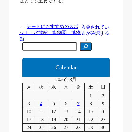
はとても重要ですよ。
←
デートにおすすめのスポ
入金されてい
ット：水族館、動物園、博物
るか確認する
館
→
C
e
r
c
a
Calendar
2026年8月
月
火
水
木
金
土
日
1
2
3
4
5
6
7
8
9
10
11
12
13
14
15
16
17
18
19
20
21
22
23
24
25
26
27
28
29
30