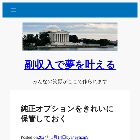
内
容
を
ス
キ
ッ
プ
副収入で夢を叶える
みんなの笑顔がここで作られます
純正オプションをきれいに
保管しておく
Posted on
2024年1月14日
by
a4eyhzm9