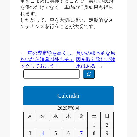
車をこまめに清掃することで、美しい状態
を保つだけでなく、車内の消臭効果も得ら
れます。
したがって、車を大切に扱い、定期的なメ
ンテナンスを行うことが大切です。
←
車の査定額を高くし
臭いの根本的な原
たいなら消臭以外もチェ
因を取り除けば効
ックしておこう！
果はある
→
C
e
r
c
a
Calendar
2026年8月
月
火
水
木
金
土
日
1
2
3
4
5
6
7
8
9