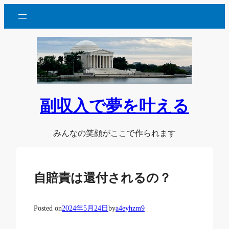
内
容
を
ス
キ
ッ
プ
副収入で夢を叶える
みんなの笑顔がここで作られます
自賠責は還付されるの？
Posted on
2024年5月24日
by
a4eyhzm9