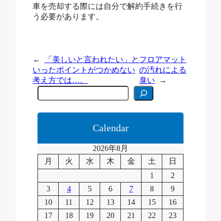
車を売却する際には自分で解約手続きを行
う必要があります。
←
「美しいと言われたい」と
フロアマット
いったポイントがつかめない
の汚れによる
考え方では…。
臭い
→
C
e
r
c
a
Calendar
2026年8月
月
火
水
木
金
土
日
1
2
3
4
5
6
7
8
9
10
11
12
13
14
15
16
17
18
19
20
21
22
23