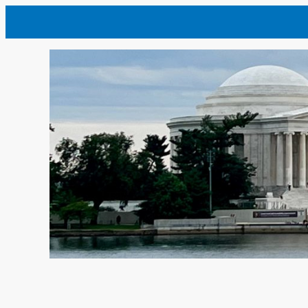
内
容
を
ス
キ
ッ
プ