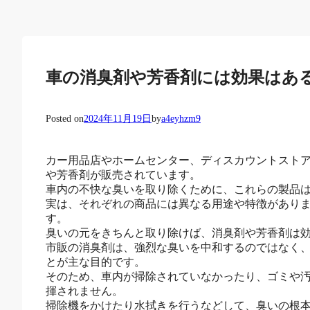
車の消臭剤や芳香剤には効果はあ
Posted on
2024年11月19日
by
a4eyhzm9
カー用品店やホームセンター、ディスカウントスト
や芳香剤が販売されています。
車内の不快な臭いを取り除くために、これらの製品
実は、それぞれの商品には異なる用途や特徴があり
す。
臭いの元をきちんと取り除けば、消臭剤や芳香剤は
市販の消臭剤は、強烈な臭いを中和するのではなく
とが主な目的です。
そのため、車内が掃除されていなかったり、ゴミや
揮されません。
掃除機をかけたり水拭きを行うなどして、臭いの根