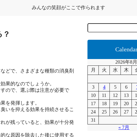
みんなの笑顔がここで作られます
C
e
る？
r
c
a
Calenda
2026年8
月
火
水
木
アなどで、さまざまな種類の消臭剤
は効果的なのでしょうか。
3
4
5
6
ますので、選ぶ際は注意が必要で
10
11
12
13
効果を発揮します。
17
18
19
20
、臭いを抑える効果を持続させるこ
24
25
26
27
31
汚れが残っていると、効果が十分発
« 7月
本的な原因を除去した後に使用する