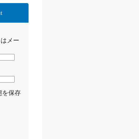
t
たはメー
態を保存