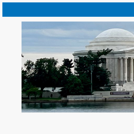
内
容
を
ス
キ
ッ
プ