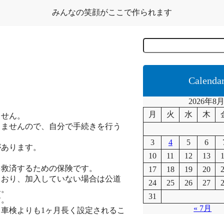
みんなの笑顔がここで作られます
C
e
r
c
a
Calenda
2026年8
月
火
水
木
ません。
りませんので、自分で手続きを行う
3
4
5
6
があります。
10
11
12
13
を救済するための保険です。
17
18
19
20
ており、加入していない場合は公道
24
25
26
27
ん。
31
す。
« 7月
車検よりも1ヶ月長く設定されるこ