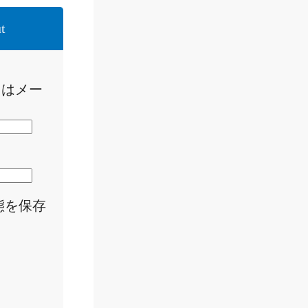
t
たはメー
態を保存