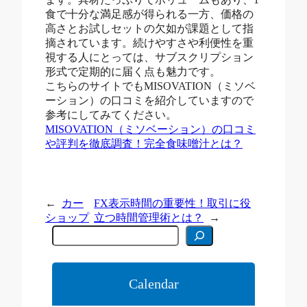
食で十分な満足感が得られる一方、価格の
高さとお試しセットの欠如が課題として指
摘されています。続けやすさや利便性を重
視する人にとっては、サブスクリプション
形式で定期的に届く点も魅力です。
こちらのサイトでもMISOVATION（ミソベ
ーション）の口コミを紹介していますので
参考にしてみてください。
MISOVATION（ミソベーション）の口コミ
や評判を徹底調査！完全食味噌汁とは？
←
カー
FX表示時間の重要性！取引に役
ショップ
立つ時間管理術とは？
→
C
e
r
c
a
Calendar