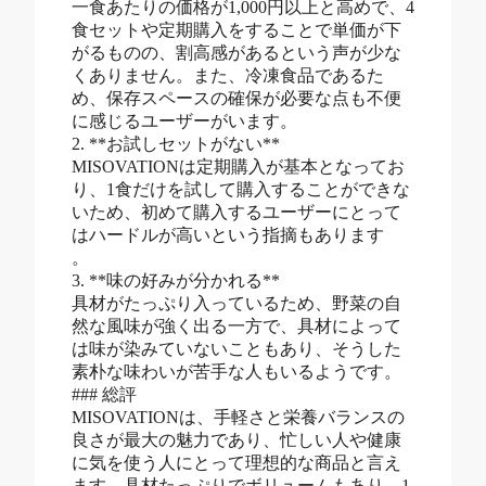
一食あたりの価格が1,000円以上と高めで、4
食セットや定期購入をすることで単価が下
がるものの、割高感があるという声が少な
くありません。また、冷凍食品であるた
め、保存スペースの確保が必要な点も不便
に感じるユーザーがいます。
2. **お試しセットがない**
MISOVATIONは定期購入が基本となってお
り、1食だけを試して購入することができな
いため、初めて購入するユーザーにとって
はハードルが高いという指摘もあります
。
3. **味の好みが分かれる**
具材がたっぷり入っているため、野菜の自
然な風味が強く出る一方で、具材によって
は味が染みていないこともあり、そうした
素朴な味わいが苦手な人もいるようです。
### 総評
MISOVATIONは、手軽さと栄養バランスの
良さが最大の魅力であり、忙しい人や健康
に気を使う人にとって理想的な商品と言え
ます。具材たっぷりでボリュームもあり、1