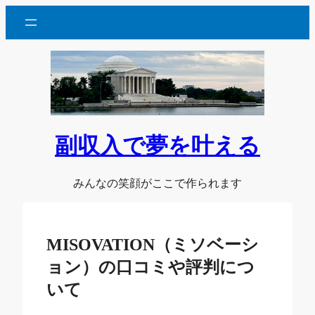
内
容
を
ス
キ
ッ
プ
副収入で夢を叶える
みんなの笑顔がここで作られます
MISOVATION（ミソベーシ
ョン）の口コミや評判につ
いて