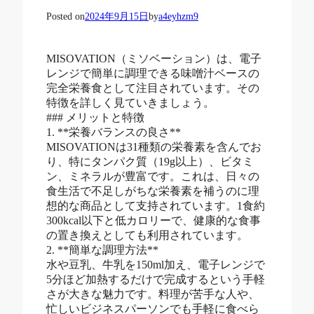
Posted on
2024年9月15日
by
a4eyhzm9
MISOVATION（ミソベーション）は、電子
レンジで簡単に調理できる味噌汁ベースの
完全栄養食として注目されています。その
特徴を詳しく見ていきましょう。
### メリットと特徴
1. **栄養バランスの良さ**
MISOVATIONは31種類の栄養素を含んでお
り、特にタンパク質（19g以上）、ビタミ
ン、ミネラルが豊富です。これは、日々の
食生活で不足しがちな栄養素を補うのに理
想的な商品として支持されています。1食約
300kcal以下と低カロリーで、健康的な食事
の置き換えとしても利用されています。
2. **簡単な調理方法**
水や豆乳、牛乳を150ml加え、電子レンジで
5分ほど加熱するだけで完成するという手軽
さが大きな魅力です。料理が苦手な人や、
忙しいビジネスパーソンでも手軽に食べら