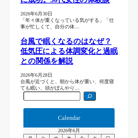
2026年6月30日
「年々体が重くなっている気がする」「仕
事が忙しくて、自分の体…
台風で眠くなるのはなぜ？
低気圧による体調変化と過眠
との関係を解説
2026年6月28日
台風が近づくと、朝から体が重い、何度寝
ても眠い、頭がぼんやり…
C
e
r
c
a
Calendar
2026年6月