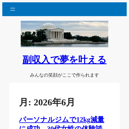
内
容
を
ス
キ
ッ
プ
副収入で夢を叶える
みんなの笑顔がここで作られます
月:
2026年6月
パーソナルジムで12kg減量
に成功。30代女性の体験談